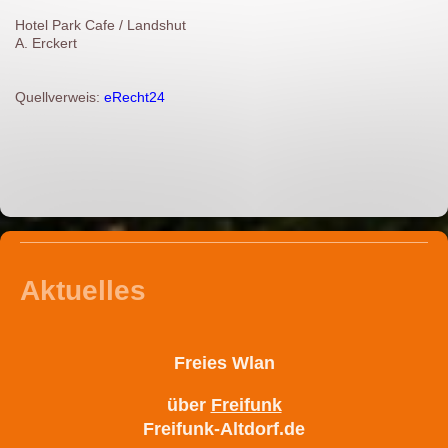
Hotel Park Cafe / Landshut
A. Erckert
Quellverweis:
eRecht24
Aktuelles
Freies Wlan
über
Freifunk
Freifunk-Altdorf.de