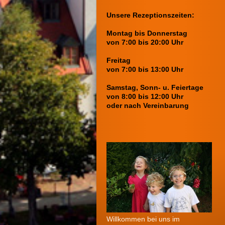
Unsere Rezeptionszeiten:
Montag bis Donnerstag
von 7:00 bis 20:00 Uhr
Freitag
von 7:00 bis 13:00 Uhr
Samstag, Sonn- u. Feiertage
von 8:00 bis 12:00 Uhr
oder nach Vereinbarung
Willkommen bei uns im