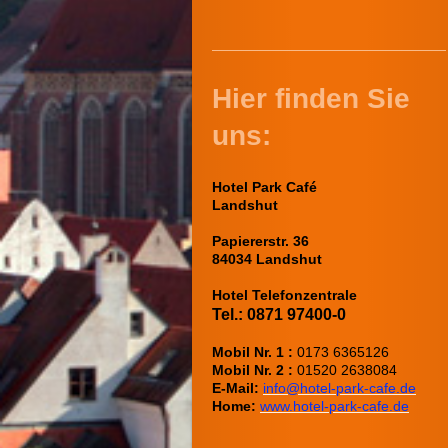
Hier finden Sie
uns:
Hotel Park Café
Landshut
Papiererstr. 36
84034 Landshut
Hotel Telefonzentrale
Tel.:
0871 97400-0
Mobil Nr. 1 :
0173 6365126
Mobil Nr. 2 :
01520 2638084
E-Mail:
info@hotel-park-cafe.de
Home:
www.hotel-park-cafe.de