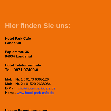
Hier finden Sie uns:
Hotel Park Café
Landshut
Papiererstr. 36
84034 Landshut
Hotel Telefonzentrale
Tel.:
0871 97400-0
Mobil Nr. 1 :
0173 6365126
Mobil Nr. 2 :
01520 2638084
E-Mail:
info@hotel-park-cafe.de
Home:
www.hotel-park-cafe.de
Unsere Rezeptionszeiten: